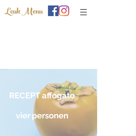
Leuk Menu
RECEPT affogato
vier personen