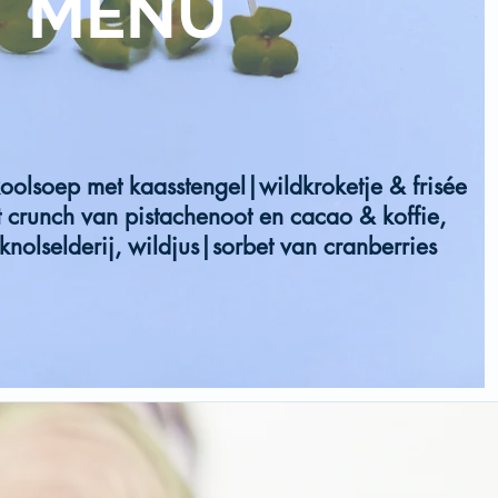
MENU
oolsoep met kaasstengel|wildkroketje & frisée
 crunch van pistachenoot en cacao & koffie,
nolselderij, wildjus|sorbet van cranberries