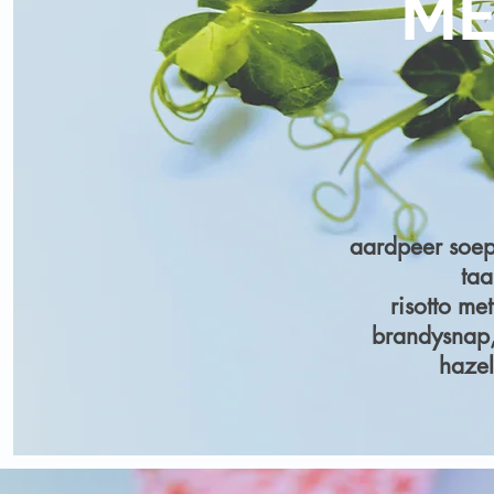
M
aardpeer soep
taa
risotto me
brandysnap
hazel