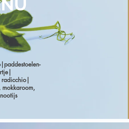
ENU
|paddestoelen-
rtje|
t radicchio|
, mokkaroom,
nootijs