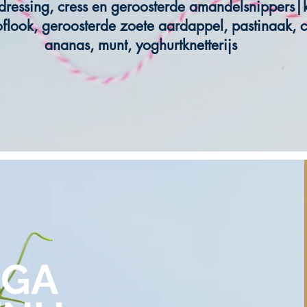
dressing, cress en geroosterde amandelsnippers|k
oflook, geroosterde zoete aardappel, pastinaak, 
ananas, munt, yoghurtknetterijs
EGA