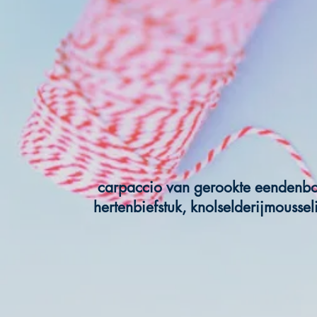
carpaccio van gerookte eendenbor
hertenbiefstuk, knolselderijmousse