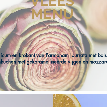
VLEES
MENU
licum en krokant van Parmaham|burrata met bals
mkuchen met gekaramelliseerde vijgen en mozzare