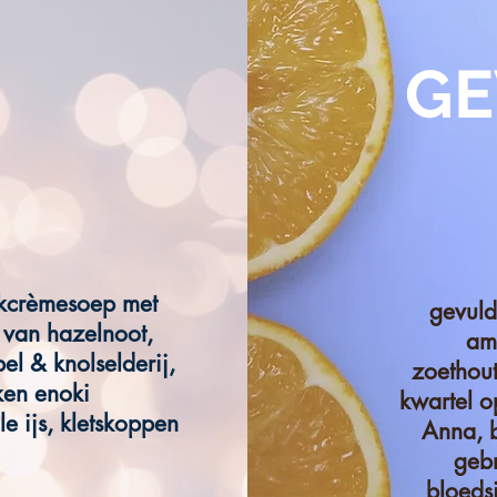
GE
akcrèmesoep met
gevuld
 van hazelnoot,
am
el & knolselderij,
zoethou
ken enoki
kwartel o
e ijs, kletskoppen
Anna, 
geb
bloeds