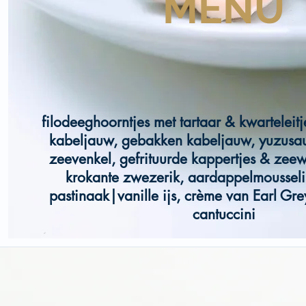
MENU
filodeeghoorntjes met tartaar & kwartelei
kabeljauw, gebakken kabeljauw, yuzusau
zeevenkel, gefrituurde kappertjes & zee
krokante zwezerik, aardappelmousseli
pastinaak|vanille ijs, crème van Earl Gre
cantuccini