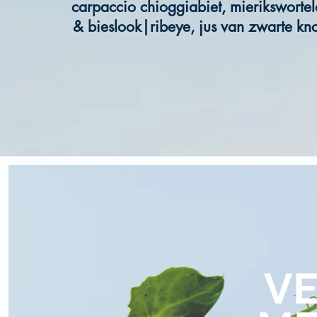
carpaccio chioggiabiet, mierikswortel
& bieslook|ribeye, jus van zwarte kn
V