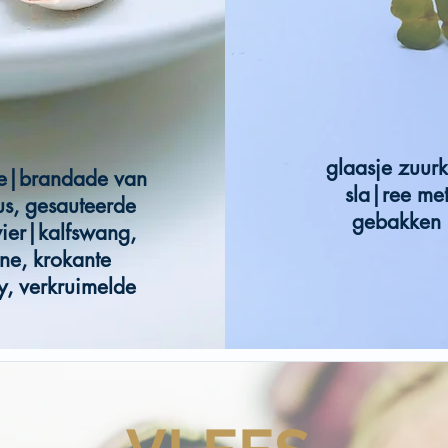
glaasje zuurk
tje|brandade van
sla|ree met
s, gesauteerde
gebakken k
wier|kalfswang,
ne, krokante
y, verkruimelde