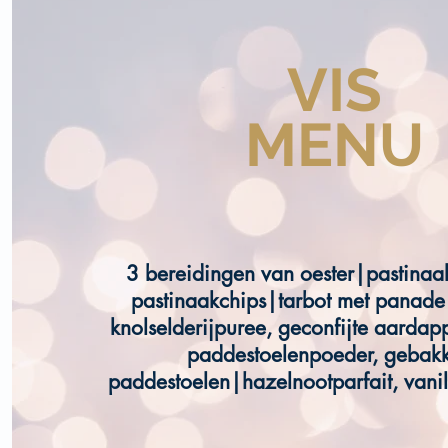
VIS
MENU
3 bereidingen van oester|pastina
pastinaakchips|tarbot met panade
knolselderijpuree, geconfijte aardapp
paddestoelenpoeder, gebak
paddestoelen|hazelnootparfait, vanill