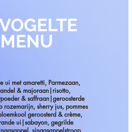
VOGELTE
MENU
e ui met amaretti, Parmezaan,
andel & majoraan|risotto,
tpoeder & saffraan|geroosterde
p rozemarijn, sherry jus, pommes
bloemkool geroosterd & crème,
rande ui|sabayon, gegrilde
inaasappel, sinaasappelstroop