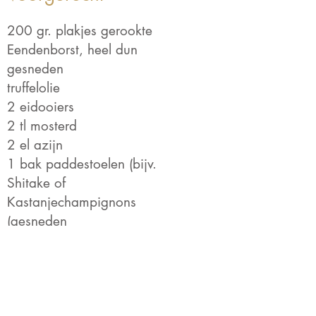
200 gr. plakjes gerookte
Eendenborst, heel dun
gesneden
truffelolie
2 eidooiers
2 tl mosterd
2 el azijn
1 bak paddestoelen (bijv.
Shitake of
Kastanjechampignons
(gesneden
in kwarten en
schoongeveegd
met een borsteltje)
Eventueel wat versgeschaafde