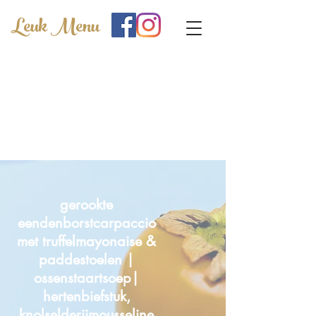
Leuk Menu
gerookte
eendenborstcarpaccio
met truffelmayonaise &
paddestoelen |
ossenstaartsoep|
hertenbiefstuk,
knolselderijmousseline