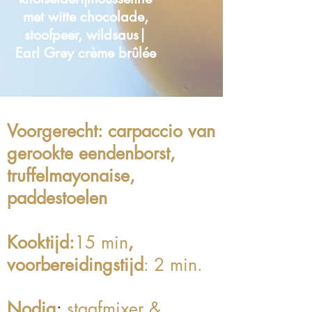
met witte chocolade,
stoofpeer, wildsaus|
Earl Grey crème brûlée
Voorgerecht
: carpaccio van
gerookte eendenborst,
truffelmayonaise,
paddestoelen
Kooktijd:
15 min
,
voorbereidingstijd
: 2 min.
Nodig
:
staafmixer &