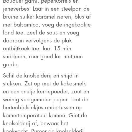
bouquet garni, peperkorrels en
jeneverbes. Laat in een steelpan de
bruine suiker karamelliseren, blus af
met balsamico, voeg de ingekookte
fond toe, zeef de saus en voeg
daaraan vervolgens de plak
ontbijtkoek toe, laat 15 min
sudderen, roer goed los met een
garde.
Schil de knolselderij en snijd in
stukken. Zet op met de kokosmelk
en een snufje kerriepoeder, zout en
weinig versgemalen peper. Laat de
hertenbiefstukjes ondertussen op
kamertemperatuur komen. Giet de
knolselderij af, bewaar het
kookvocht. Pureer de knolselderij