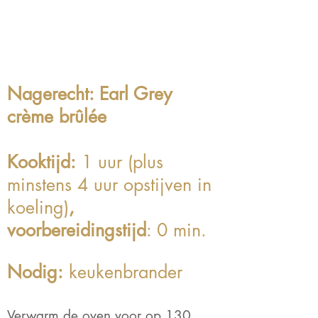
Nagerecht
: Earl Grey
crème brûlée
Kooktijd:
1 uur (plus
minstens 4 uur opstijven in
koeling)
,
voorbereidingstijd
: 0 min.
Nodig:
keukenbrander
Verwarm de oven voor op 130