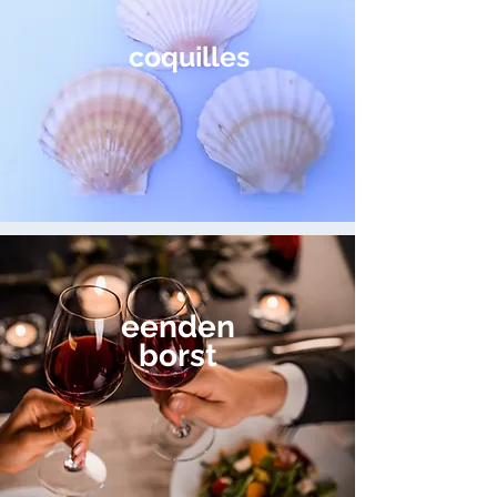
coquilles
eenden
borst