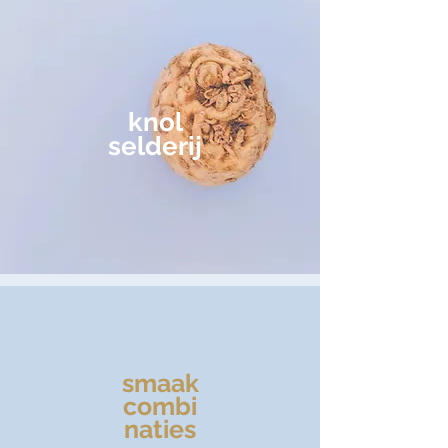
knol
selderij
smaak
combi
naties