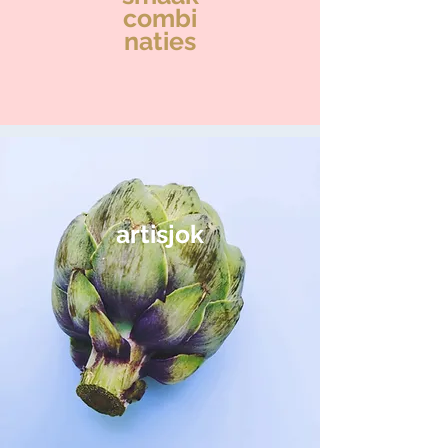
combi
naties
artisjok