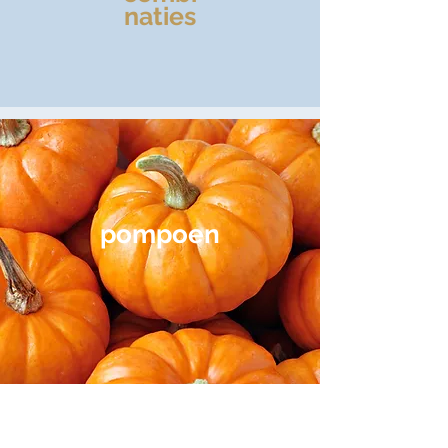
naties
pompoen