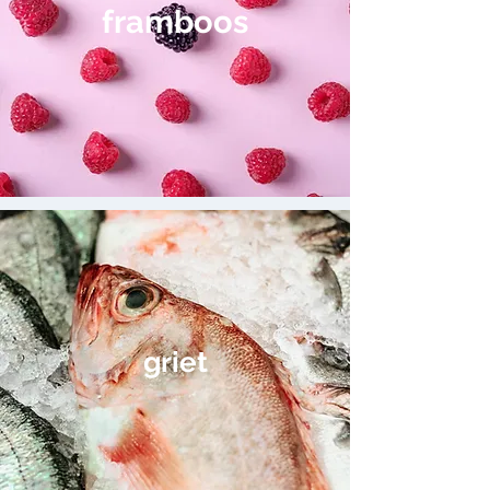
framboos
griet