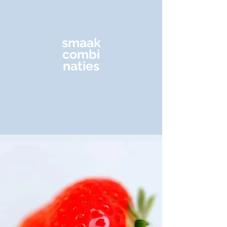
smaak
combi
naties