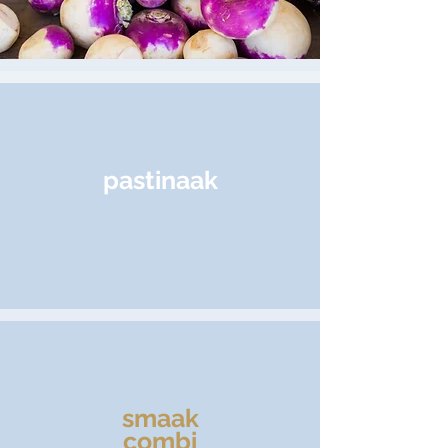
pastinaak
smaak
combi