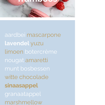
aardbei
mascarpone
lavendel
yuzu
limoen
botercrème
nougat
amaretti
munt bosbessen
witte chocolade
sinaasappel
granaatappel
marshmellow