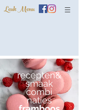
Leuk Menu
recepten&
smaak
combi
naties
framboos