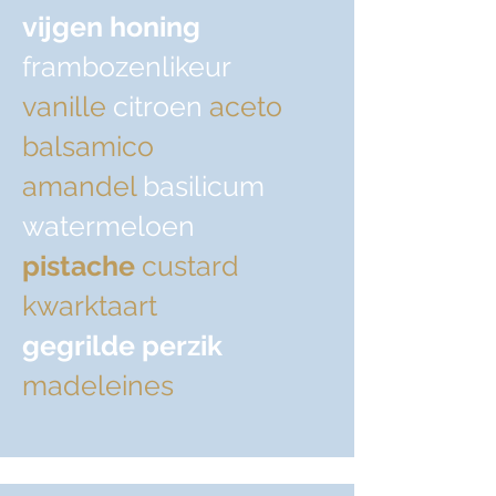
vijgen honing
frambozenlikeur
vanille
citroen
aceto
balsamico
amandel
basilicum
watermeloen
pistache
custard
kwarktaart
gegrilde perzik
madeleines