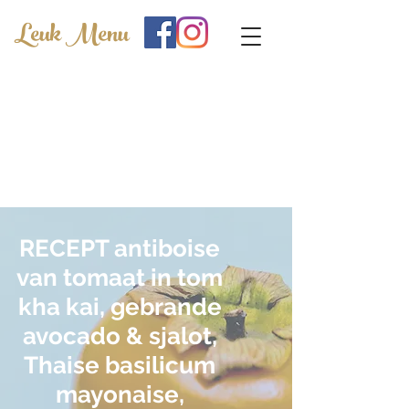
Leuk Menu
RECEPT
antiboise
van tomaat in tom
kha kai, gebrande
avocado & sjalot,
Thaise basilicum
mayonaise,