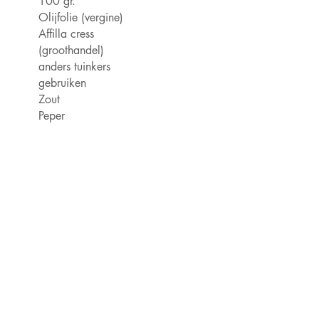
100 gr.
clean and
Olijfolie (vergine)
d by
Affilla cress
y on the
(groothandel)
o to font
anders tuinkers
aphs & more.
gebruiken
Zout
Peper