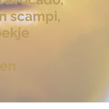
n scampi,
ekje
nen