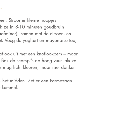
.
r. Strooi er kleine hoopjes
k ze in 8-10 minuten goudbruin.
aafmixer), samen met de citroen- en
bt. Voeg de yoghurt en mayonaise toe,
oflook uit met een knoflookpers – maar
. Bak de scampi’s op hoog vuur, als ze
 mag licht kleuren, maar niet donker
n het midden. Zet er een Parmezaan
t kummel.