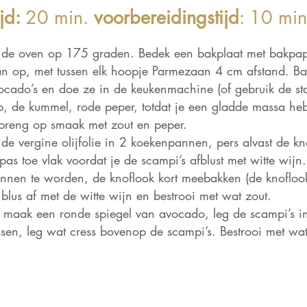
jd:
20 min.
voorbereidingstijd
: 10 min
de oven op 175 graden. Bedek een bakplaat met bakpapie
n op, met tussen elk hoopje Parmezaan 4 cm afstand. Ba
ocado’s en doe ze in de keukenmachine (of gebruik de st
, de kummel, rode peper, totdat je een gladde massa he
 breng op smaak met zout en peper.
e vergine olijfolie in 2 koekenpannen, pers alvast de kn
pas toe vlak voordat je de scampi’s afblust met witte wijn
nnen te worden, de knoflook kort meebakken (de knoflook
blus af met de witte wijn en bestrooi met wat zout.
: maak een ronde spiegel van avocado, leg de scampi’s i
ssen, leg wat cress bovenop de scampi’s. Bestrooi met wa