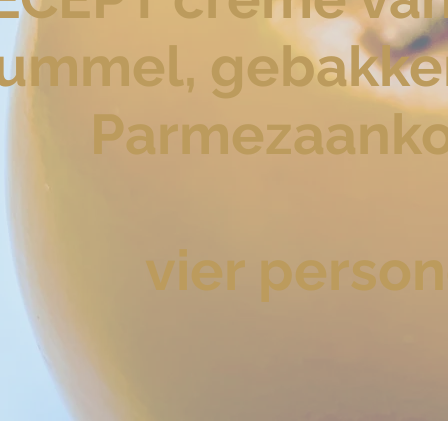
ummel, gebakke
Parmezaanko
vier perso