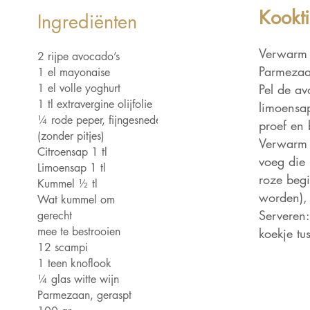
Kookti
Ingrediënten
Verwarm 
2 rijpe avocado’s
 Light is a clean and
Parmezaa
1 el mayonaise
h font favored by
1 el volle yoghurt
Pel de av
ers. It's easy on the
1 tl extravergine olijfolie
limoensap
nd a great go to font
¼ rode peper, fijngesneden
proef en
(zonder pitjes)
tles, paragraphs &
Verwarm d
Citroensap 1 tl
voeg die 
Limoensap 1 tl
roze begi
Kummel ½ tl
worden), 
Wat kummel om
Serveren
gerecht
mee te bestrooien
koekje tu
12 scampi
1 teen knoflook
¼ glas witte wijn
Parmezaan, geraspt
ten