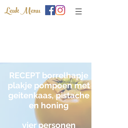
Leuk Menu
RECEPT borrelhapje
plakje pompoen met
geitenkaas, pistache
en honing
vier personen