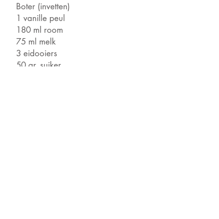
Boter (invetten)
1 vanille peul
180 ml room
75 ml melk
3 eidooiers
50 gr. suiker
1 steranijs
literbak vanille ijs
frambozen, klein bakje