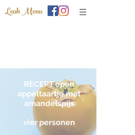
Leuk Menu
RECEPT
open
appeltaartje met
amandelspijs
vier personen