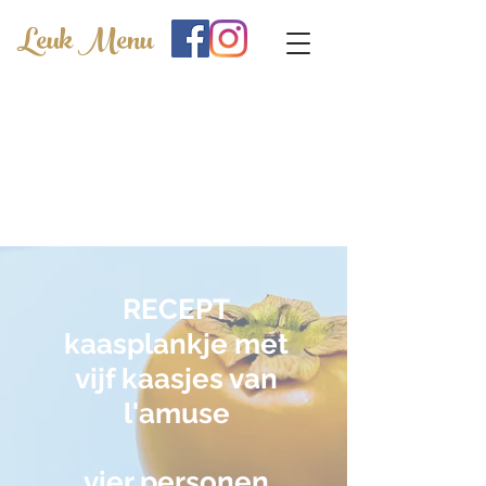
Leuk Menu
RECEPT
kaasplankje met
vijf kaasjes van
l'amuse
vier personen