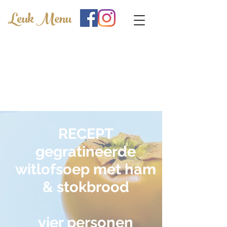
Leuk Menu
RECEPT
gegratineerde
witlofsoep met ham
& stokbrood
vier personen