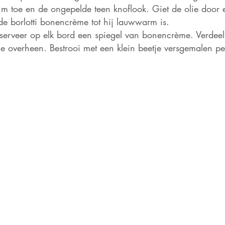
ijm toe en de ongepelde teen knoflook. Giet de olie doo
e borlotti bonencr
è
me tot hij lauwwarm is.
serveer op elk bord een spiegel van bonencrème. Verdeel
ie overheen. Bestrooi met een klein beetje versgemalen pe