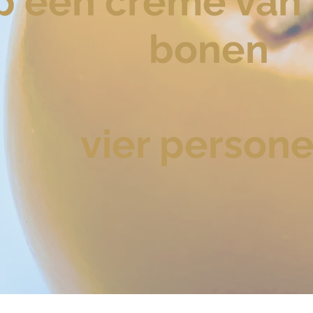
p een cr
è
me van 
bonen
vier person