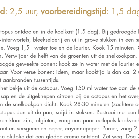
jd
: 2,5 uur,
voorbereidingstijd
: 1,5 da
ctopus ontdooien in de koelkast (1,5 dag). Bij gedroogde
interwortels, bleekselderij en ui in grove stukken in een
ie. Voeg 1,5 l water toe en de laurier. Kook 15 minuten. 
. Verwijder de helft van de groenten uit de snelkookpan.
oogde geweekte bonen: kook ze in water met de laurier e
aar. Voor verse bonen: idem, maar kooktijd is dan ca. 2 u
t aanbranden tussentijds.
 het bekje uit de octopus. Voeg 150 ml water toe aan de
ensap en de uitgeknepen citroen bij de octopus en het ov
n de snelkookpan dicht. Kook 28-30 minuten (zachtere oct
topus dan uit de pan, snijd in stukken. Bestrooi met een k
en klaar zijn, afgieten, vang een paar eetlepels kookvoc
out en versgemalen peper, cayennepeper. Pureer, voeg 2 
ne olijfolie dat een gladde creme ontstaat. Zet weg.
Doe 2 