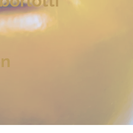
borlotti
en