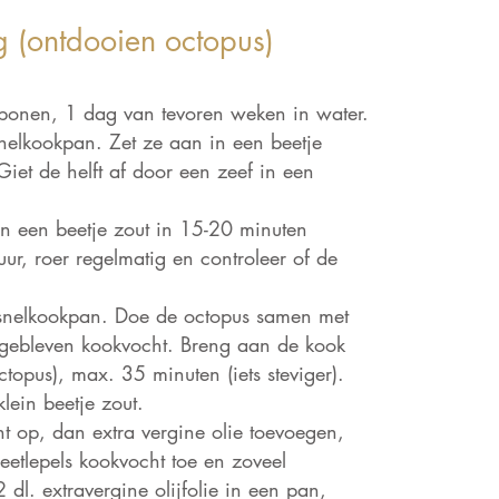
g (ontdooien octopus)
 bonen, 1 dag van tevoren weken in water.
 snelkookpan. Zet ze aan in een beetje
Giet de helft af door een zeef in een
n een beetje zout in 15-20 minuten
ur, roer regelmatig en controleer of de
 snelkookpan. Doe de octopus samen met
ergebleven kookvocht. Breng aan de kook
opus), max. 35 minuten (iets steviger).
lein beetje zout.
ht op, dan extra vergine olie toevoegen,
eetlepels kookvocht toe en zoveel
dl. extravergine olijfolie in een pan,