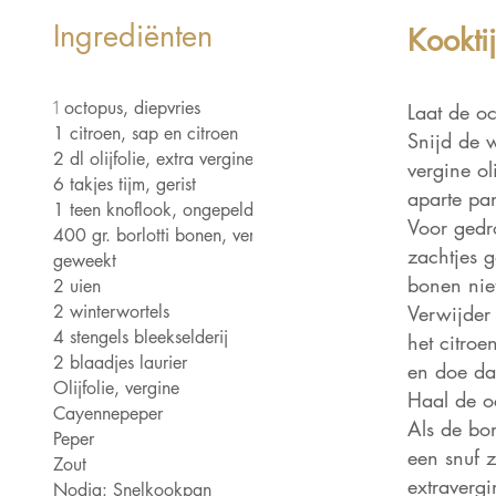
Ingrediënten
Kookti
 Light is a clean and
1
octopus, diepvries
Laat de o
h font favored by
1 citroen, sap en citroen
Snijd de w
ers. It's easy on the
2 dl olijfolie, extra vergine
vergine ol
6 takjes tijm, gerist
nd a great go to font
aparte pan
1 teen knoflook, ongepeld
tles, paragraphs &
Voor gedr
400 gr. borlotti bonen, vers of
zachtjes g
geweekt
bonen nie
2 uien
2 winterwortels
Verwijder
4 stengels bleekselderij
het citro
2 blaadjes laurier
en doe da
Olijfolie, vergine
Haal de oc
Cayennepeper
Als de bon
Peper
een snuf z
Zout
extravergi
ten
Nodig: Snelkookpan