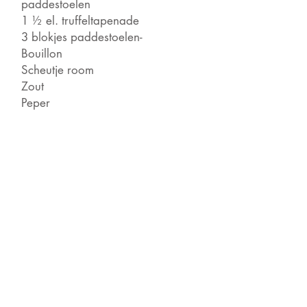
paddestoelen
1 ½ el. truffeltapenade
3 blokjes paddestoelen-
Bouillon
Scheutje room
Zout
Peper