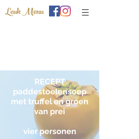
Leuk Menu
RECEPT
paddestoelensoep
met truffel en groen
van prei
vier personen