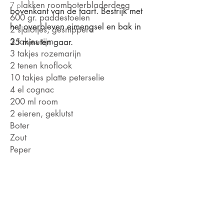
7 p
lakken roomboterbladerdeeg
bovenkant van de taart. Bestrijk met
600 gr. paddestoelen
het overbleven eimengsel en bak in
2 sjalotj
es, g
esnipperd
3 takjes tijm
25 minuten gaar.
3 takjes rozemarijn
2 tenen knoflook
10 takjes platte peterselie
4 el cognac
200 ml room
2 eieren, geklutst
Boter
Zout
Peper