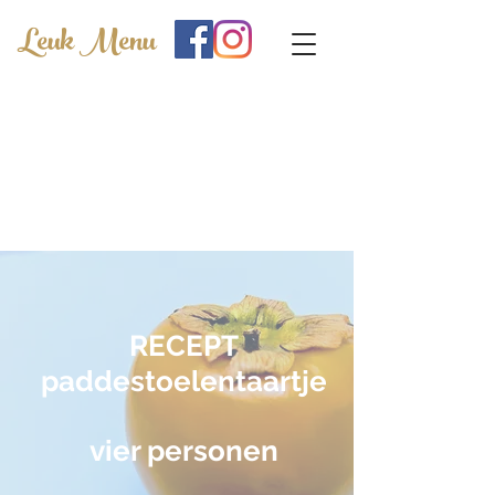
Leuk Menu
RECEPT
paddestoelentaartje
vier personen