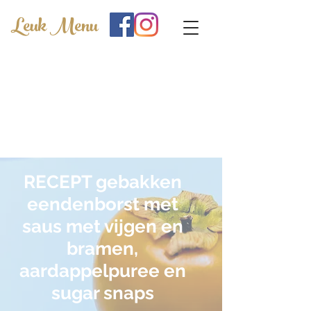
Leuk Menu
RECEPT gebakken
eendenborst met
saus met vijgen en
bramen,
aardappelpuree en
sugar snaps