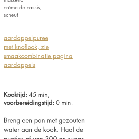
maizena
crème de cassis,
scheut
aardappelpuree
met knoflook, zie
smaakcombinatie pagina
aardappels
Kooktijd
: 45 min,
voorbereidingstijd
: 0 min.
Breng een pan met gezouten
water aan de kook. Haal de
puntjes af van 300 gr. sugar