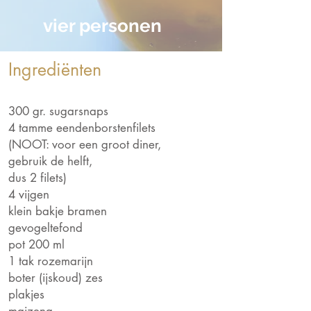
vier personen
Ingrediënten
300 gr. sugarsnaps
4 tamme eendenborstenfilets
(NOOT: voor een groot diner,
gebruik de helft,
dus 2 filets)
4 vijgen
klein bakje bramen
gevogeltefond
pot 200 ml
1 tak rozemarijn
boter (ijsko
ud) zes
plakjes