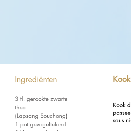
Kookt
Ingrediënten
 Light is a clean and
3 tl. gerookte zwarte
Kook de
h font favored by
thee
passee
ers. It's easy on the
(Lapsang Souchong)
saus n
nd a great go to font
1 pot gevogeltefond