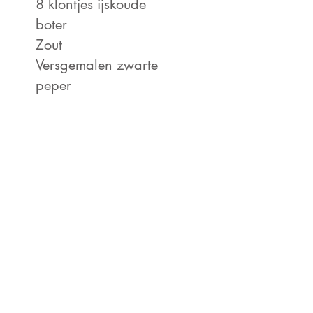
tles, paragraphs &
8 klontjes ijskoude
boter
Zout
Versgemalen zwarte
peper
ten
clean and
d by
y on the
o to font
aphs & more.