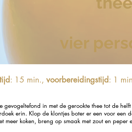
the
vier per
ijd
: 15 min.,
voorbereidingstijd
: 1 min
 gevogeltefond in met de gerookte thee tot de helft
rdoek erin. Klop de klontjes boter er een voor een 
iet meer koken, breng op smaak met zout en peper en