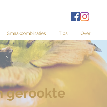
Smaakcombinaties
Tips
Over
n gerookte