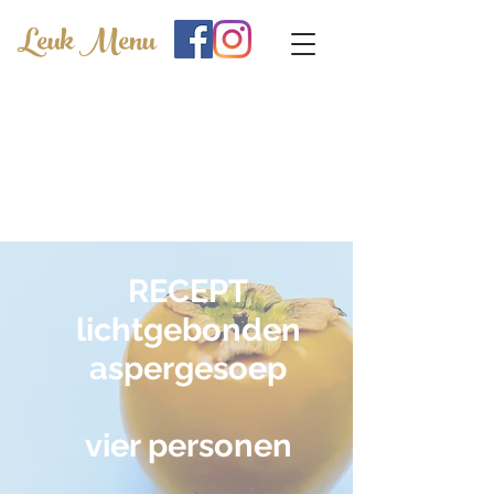
Leuk Menu
RECEPT
lichtgebonden
aspergesoep
vier personen