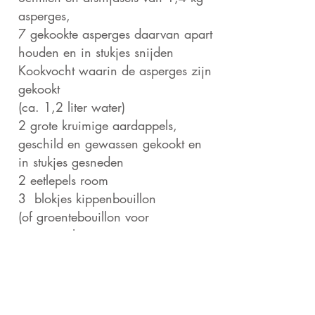
asperges,
7 gekookte asperges daarvan apart
houden en in stukjes snijden
Kookvocht waarin de asperges zijn
gekookt
(ca. 1,2 liter water)
2 grote kruimige aardappels,
geschild en gewassen gekookt en
in stukjes gesneden
2 eetlepels room
3 blokjes kippenbouillon
(of groentebouillon voor
vegetarische
variant)
20. gr. boter
20 gr. bloem
Optie: Pata Negra ham,