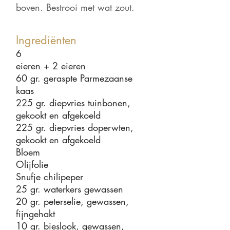
boven. Bestrooi met wat zout.
Ingrediënten
6
e
ieren
+ 2 eieren
60 gr. geraspte Parmezaanse
kaas
225
gr. diepvries tuinbonen,
gekookt en afgekoeld
225 gr. diepvries doperwten,
gekookt en afgekoeld
Bloem
Olijfolie
Snufje chilipeper
25 gr. water
kers gewassen
20
gr. peterselie, gewassen,
fijngehakt
1
0 gr. bieslook, gewassen,