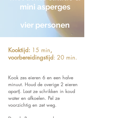
mini asperges
vier personen
Kooktijd:
15 min
,
voorbereidingstijd
: 20 min.
Kook zes
eieren 6 en een halve
minu
ut. H
oud de overige 2
eieren
apart). Laat ze schrikken in koud
water en afkoelen. Pel ze
voorzichtig en zet weg.