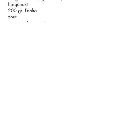
fijngehakt
200 gr. Panko
zout
versgemalen zwarte peper
Om te frituren:
Zonnebloemolie (fles)
Garn
erin
g
50 gr. waterkers, gewassen
1 bakje mini asperges, gekookt
en afgekoeld
Extra vergine olijfolie
Milde mosterd
Suiker
Witte wijnazijn
zout
versgemalen zwarte peper