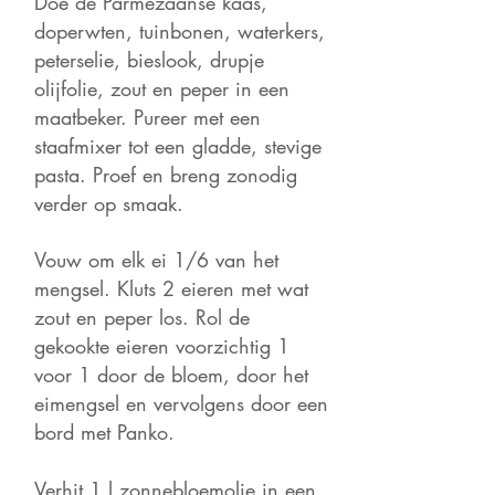
Doe de Parmezaanse kaas,
doperwten, tuinbonen, waterkers,
peterselie, bieslook
, drupje
olijfolie,
zout en peper in een
maatbeker. Pureer met een
staafmixer tot een gladde, stevige
pasta. Proef en breng zonodig
verder op smaak.
Vouw om elk ei 1/6 van het
mengsel.
Kluts 2 eieren met wat
zout en peper los. Rol de
gekookte e
ieren voorzichtig 1
voor 1 door de bloem, door het
eimengsel
en vervolgens door een
bord met Panko.
Verhit 1 l zonnebloemolie in een