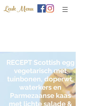
Leuk Menu
RECEPT Scottish egg
vegetarisch met
tuinbonen, doperwt,
waterkers en
Parmezaanse kaa
s
met lichte salade &