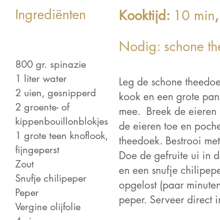
Ingrediënten
Kooktijd:
10 min
,
 Light is a clean and
Nodig: schone th
h font favored by
800 gr. spinazie
ers. It's easy on the
1 liter water
Leg de schone theedoek
nd a great go to font
2 uien, gesnipperd
kook en een grote pan 
tles, paragraphs &
2 groente- of
mee. Breek de eieren 1
kippenbouillonblokjes
de eieren toe en poche
1 grote teen knoflook,
theedoek. Bestrooi met
fijngeperst
Doe de gefruite ui in 
Zout
en een snufje chilipepe
Snufje chilipeper
opgelost (paar minuten
Peper
peper. Serveer direct 
Vergine olijfolie
ten