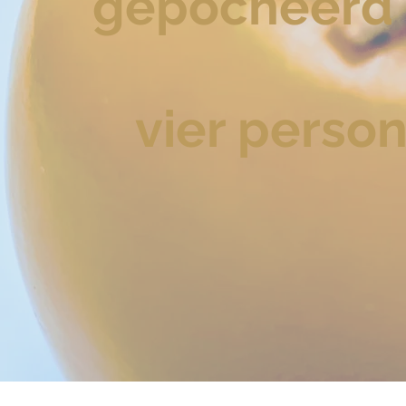
gepocheerd 
vier perso