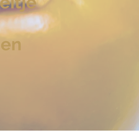
eitje
nen