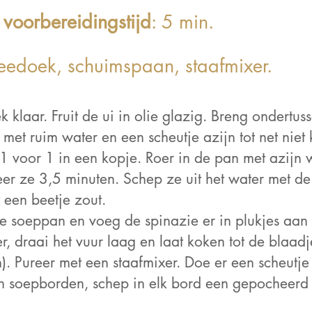
voorbereidingstijd
: 5 min.
eedoek, schuimspaan, staafmixer.
 klaar. Fruit de ui in olie glazig. Breng ondertu
met ruim water en een scheutje azijn tot net niet
 voor 1 in een kopje. Roer in de pan met azijn w
er ze 3,5 minuten. Schep ze uit het water met de
 een beetje zout.
de soeppan en voeg de spinazie er in plukjes aan
r, draai het vuur laag en laat koken tot de blaadj
). Pureer met een staafmixer. Doe er een scheutj
in soepborden, schep in elk bord een gepocheerd 