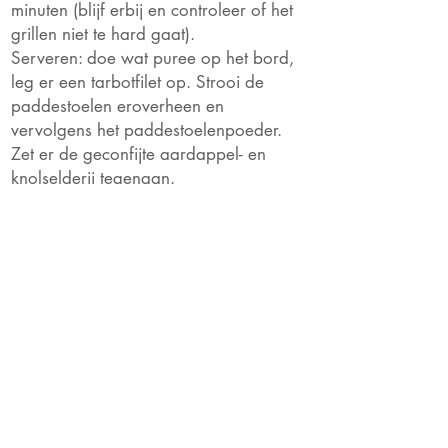
minuten (blijf erbij en controleer of het
grillen niet te hard gaat).
Serveren: doe wat puree op het bord,
leg er een tarbotfilet op. Strooi de
paddestoelen eroverheen en
vervolgens het paddestoelenpoeder.
Zet er de geconfijte aardappel- en
knolselderij tegenaan.
Ingrediënten
Tarbot – 4 filets van
ca. 150 gr./stuk
3 oude witte boterhammen, zonder
korst
60 gr. hazelnoten gebrand –