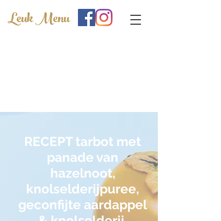
Leuk Menu
RECEPT tarbot met
panade van
hazelnoot,
knolselderijpuree,
geconfijte aardappel
& knolselderij,