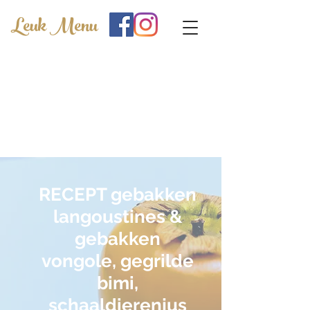
Leuk Menu
RECEPT gebakken
langoustines &
gebakken
vongole, gegrilde
bimi,
schaaldierenjus